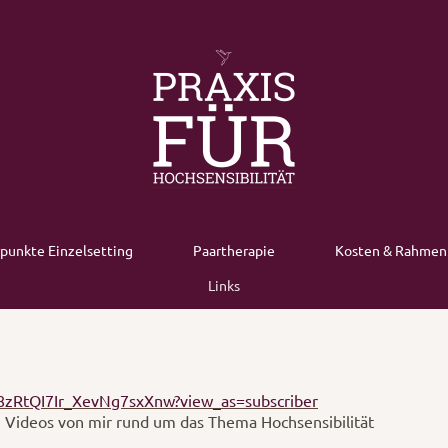
punkte Einzelsetting
Paartherapie
Kosten & Rahmen
Links
zRtQI7Ir_XevNg7sxXnw?view_as=subscriber
 Videos von mir rund um das Thema Hochsensibilität